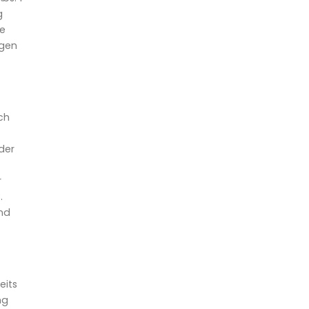
g
ge
igen
ch
der
r
.
nd
eits
ng