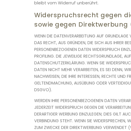
bleibt vom Widerruf unberührt.
Widerspruchsrecht gegen di
sowie gegen Direktwerbung 
WENN DIE DATENVERARBEITUNG AUF GRUNDLAGE VON
DAS RECHT, AUS GRÜNDEN, DIE SICH AUS IHRER B
PERSONENBEZOGENEN DATEN WIDERSPRUCH EINZULE
PROFILING. DIE JEWEILIGE RECHTSGRUNDLAGE, AUF
DATENSCHUTZERKLÄRUNG. WENN SIE WIDERSPRUCH
DATEN NICHT MEHR VERARBEITEN, ES SEI DENN, 
NACHWEISEN, DIE IHRE INTERESSEN, RECHTE UND F
GELTENDMACHUNG, AUSÜBUNG ODER VERTEIDIGUN
DSGVO).
WERDEN IHRE PERSONENBEZOGENEN DATEN VERARBE
JEDERZEIT WIDERSPRUCH GEGEN DIE VERARBEITU
DERARTIGER WERBUNG EINZULEGEN; DIES GILT AUC
VERBINDUNG STEHT. WENN SIE WIDERSPRECHEN, 
ZUM ZWECKE DER DIREKTWERBUNG VERWENDET (W