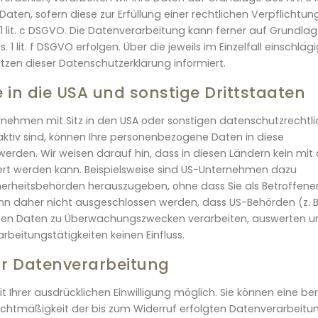
 Daten, sofern diese zur Erfüllung einer rechtlichen Verpflichtun
. 1 lit. c DSGVO. Die Datenverarbeitung kann ferner auf Grundla
 1 lit. f DSGVO erfolgen. Über die jeweils im Einzelfall einschläg
zen dieser Datenschutzerklärung informiert.
 in die USA und sonstige Drittstaaten
nehmen mit Sitz in den USA oder sonstigen datenschutzrechtli
 aktiv sind, können Ihre personenbezogene Daten in diese
werden. Wir weisen darauf hin, dass in diesen Ländern kein mit 
ert werden kann. Beispielsweise sind US-Unternehmen dazu
erheitsbehörden herauszugeben, ohne dass Sie als Betroffene
ann daher nicht ausgeschlossen werden, dass US-Behörden (z. B
ichen Daten zu Überwachungszwecken verarbeiten, auswerten u
rbeitungstätigkeiten keinen Einfluss.
zur Datenverarbeitung
Ihrer ausdrücklichen Einwilligung möglich. Sie können eine ber
e Rechtmäßigkeit der bis zum Widerruf erfolgten Datenverarbeitu