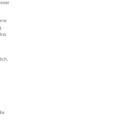
ieser
ene
g
das
ich.
die