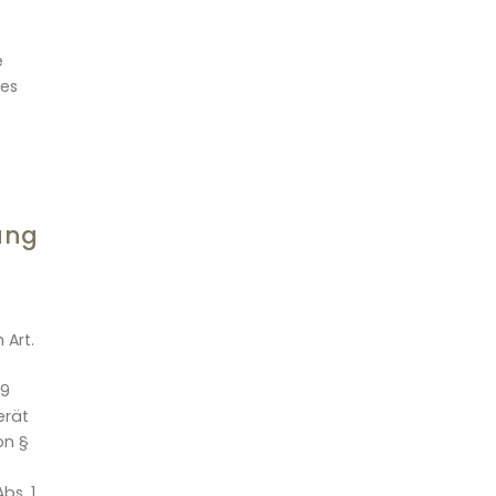
e
tes
ung
 Art.
49
erät
on §
bs. 1