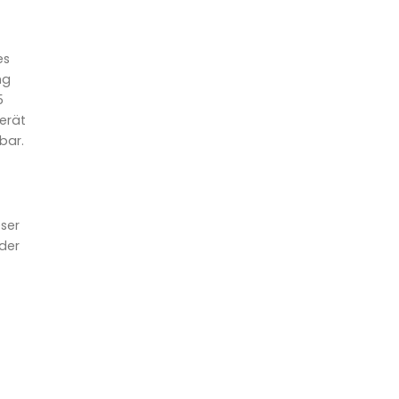
es
ng
5
gerät
bar.
eser
der