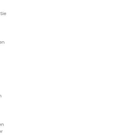
Sie
ten
n
en
er