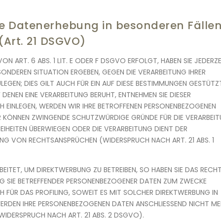
e Datenerhebung in besonderen Fälle
(Art. 21 DSGVO)
 ART. 6 ABS. 1 LIT. E ODER F DSGVO ERFOLGT, HABEN SIE JEDERZE
ESONDEREN SITUATION ERGEBEN, GEGEN DIE VERARBEITUNG IHRER
GEN; DIES GILT AUCH FÜR EIN AUF DIESE BESTIMMUNGEN GESTÜTZ
 DENEN EINE VERARBEITUNG BERUHT, ENTNEHMEN SIE DIESER
 EINLEGEN, WERDEN WIR IHRE BETROFFENEN PERSONENBEZOGENEN
WIR KÖNNEN ZWINGENDE SCHUTZWÜRDIGE GRÜNDE FÜR DIE VERARBEI
REIHEITEN ÜBERWIEGEN ODER DIE VERARBEITUNG DIENT DER
G VON RECHTSANSPRÜCHEN (WIDERSPRUCH NACH ART. 21 ABS. 1
ITET, UM DIREKTWERBUNG ZU BETREIBEN, SO HABEN SIE DAS RECHT
NG SIE BETREFFENDER PERSONENBEZOGENER DATEN ZUM ZWECKE
H FÜR DAS PROFILING, SOWEIT ES MIT SOLCHER DIREKTWERBUNG IN
WERDEN IHRE PERSONENBEZOGENEN DATEN ANSCHLIESSEND NICHT M
IDERSPRUCH NACH ART. 21 ABS. 2 DSGVO).